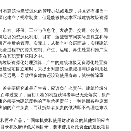
具有建筑垃圾资源化的管理办法或规定，并且还有相当一
源化建立了规章制度，但是能够推动本区域建筑垃圾资源
、市容、环保、工业与信息化、发改委、交通、公安、国
筑垃圾的资源化利用。目前，这些链节间实际是孤立和碎
圾产生后的管理。实际上，从整个社会层面讲，实现建筑
化全过程中的源头控制、产生、运输、再生处置和推广应
不在其职责和权限之中。
筑垃圾资源化处理预算，产生的建筑垃圾无资源化处置费
批建设项目立项时，未提出对建筑垃圾减排与综合利用处
缺乏远见，导致很多建筑还没到使用寿命，就被拆除重
。首先要研究谁是产生者，应该负什么责任。建筑垃圾分
上百年过去了，当初工程的利益获得者早已无处落实，原产
束必须要为建筑废物的产生承担责任；一种是因各种原因
废物的产生负责，而让拆除者负责的做法即不合理也难以
再生产品，”“国家机关和使用财政资金的其他组织应当
荐目录和政府绿色采购目录，要求使用财政资金的建设项目