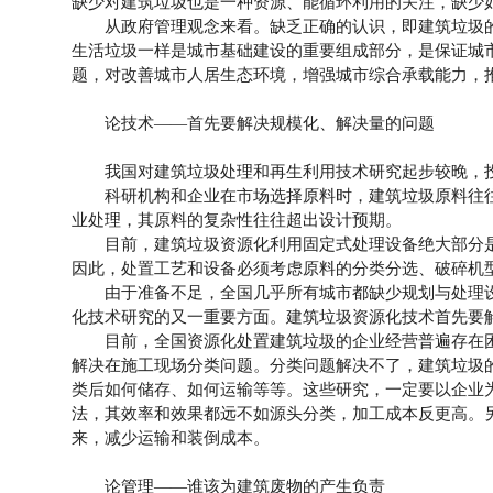
缺少对建筑垃圾也是一种资源、能循环利用的关注，缺少
从政府管理观念来看。缺乏正确的认识，即建筑垃圾的
生活垃圾一样是城市基础建设的重要组成部分，是保证城
题，对改善城市人居生态环境，增强城市综合承载能力，
论技术——首先要解决规模化、解决量的问题
我国对建筑垃圾处理和再生利用技术研究起步较晚，投
科研机构和企业在市场选择原料时，建筑垃圾原料往往
业处理，其原料的复杂性往往超出设计预期。
目前，建筑垃圾资源化利用固定式处理设备绝大部分是
因此，处置工艺和设备必须考虑原料的分类分选、破碎机
由于准备不足，全国几乎所有城市都缺少规划与处理设
化技术研究的又一重要方面。建筑垃圾资源化技术首先要
目前，全国资源化处置建筑垃圾的企业经营普遍存在困
解决在施工现场分类问题。分类问题解决不了，建筑垃圾
类后如何储存、如何运输等等。这些研究，一定要以企业
法，其效率和效果都远不如源头分类，加工成本反更高。
来，减少运输和装倒成本。
论管理——谁该为建筑废物的产生负责