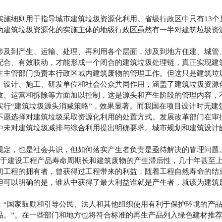
细则用于指导城市建筑垃圾资源化利用。省级行政区中只有13个
为建筑垃圾资源化的实施主体的地级行政区虽然有一半对建筑垃圾资
及到产生、运输、处理、再利用各个层面，涉及到地方住建、城管
配合、有效联动，才能形成一个闭合的建筑垃圾处理链，真正实现建
生主管部门负责本行政区域内建筑废物的管理工作。但这只是建筑垃
、设计、施工、研发单位和社会公众共同作用，涵盖了建筑垃圾资源
收、运营和拆除等方面加以控制，这是源头和产生阶段的管理内容，
“建筑垃圾源头消减策略”，效果显著。而我国在项目设计时无建
不愿选择对建筑垃圾采取资源化利用的处置方式。发展改革部门在审
中未对建筑垃圾减排与综合利用提出明确要求。城市规划和建筑设计
定，也是社会共识，但如何落实产生者负责是亟待解决的管理问题
由于建设工程产品寿命周期长和建筑废物的产生滞后性，几十年甚至
初工程的拥有者，曾获得过工程带来的利益，随着工程自然寿命的结
但可以明确的是，谁从中获得了最大利益谁就是产生者，就该为建筑
国家鼓励和引导公民、法人和其他组织使用有利于保护环境的产品和
品。”。在一些部门和地方也将符合标准的再生产品列入绿色建材推