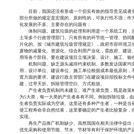
目前，我国还没有形成一个切实有效的指导意见或者实施
部分所做的规定是宏观的、原则性的，可执行性不强；作
化发展的不多。主要存在的问题有：
体制问题。建筑垃圾的处理和利用是一个系统工程，涉
土等多个行政管理部门。只有所有的环节统一管理、协同
片化的。按《城市建筑垃圾管理规定》，政府市容环境卫
废物的减量化、资源化、综合利用产业化，需政府、建设
用等各个阶段。要在建设项目立项决策、设计、施工、验
机制问题。缺乏源头减排约束机制。多数发达国家均实行
用，设计单位、建设单位、施工单位根据成本最低原则，
置方面的要求。建设行政主管部门在建设项目招投标文件
建，过早夭折。拆除管理空白、方式粗放。
产生者负责机制尚未建立。谁产生谁负责，既是政策规
为5大类，每一大类的产生者各有不同。例如拆除垃圾，
生者负责实际成为空谈。这里还有多种产生者，一种是当
使工程寿命非自然结束，这里要确定的产生者比较复杂，
实现。
再生产品推广机制缺少。虽然我国在相关法律中提出：“
优先采购和使用节能、节水、节材等有利于保护环境的产